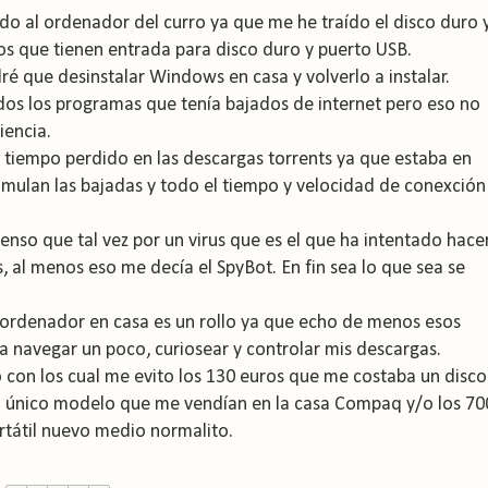
do al ordenador del curro ya que me he traído el disco duro 
os que tienen entrada para disco duro y puerto USB.
é que desinstalar Windows en casa y volverlo a instalar.
os los programas que tenía bajados de internet pero eso no
iencia.
l tiempo perdido en las descargas torrents ya que estaba en
umulan las bajadas y todo el tiempo y velocidad de conexción
ienso que tal vez por un virus que es el que ha intentado hace
 al menos eso me decía el SpyBot. En fin sea lo que sea se
n ordenador en casa es un rollo ya que echo de menos esos
a navegar un poco, curiosear y controlar mis descargas.
o con los cual me evito los 130 euros que me costaba un disco
el único modelo que me vendían en la casa Compaq y/o los 70
tátil nuevo medio normalito.