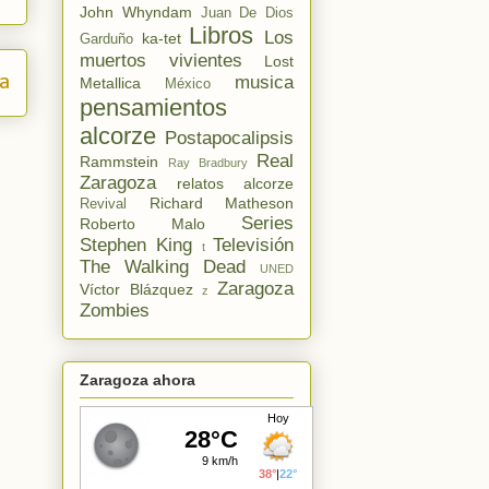
John Whyndam
Juan De Dios
Libros
Los
ka-tet
Garduño
muertos vivientes
Lost
a
musica
Metallica
México
pensamientos
alcorze
Postapocalipsis
Real
Rammstein
Ray Bradbury
Zaragoza
relatos alcorze
Richard Matheson
Revival
Series
Roberto Malo
Stephen King
Televisión
t
The Walking Dead
UNED
Zaragoza
Víctor Blázquez
z
Zombies
Zaragoza ahora