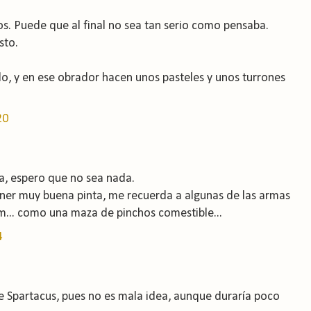
os. Puede que al final no sea tan serio como pensaba.
sto.
do, y en ese obrador hacen unos pasteles y unos turrones
20
ta, espero que no sea nada.
tener muy buena pinta, me recuerda a algunas de las armas
... como una maza de pinchos comestible...
4
e Spartacus, pues no es mala idea, aunque duraría poco