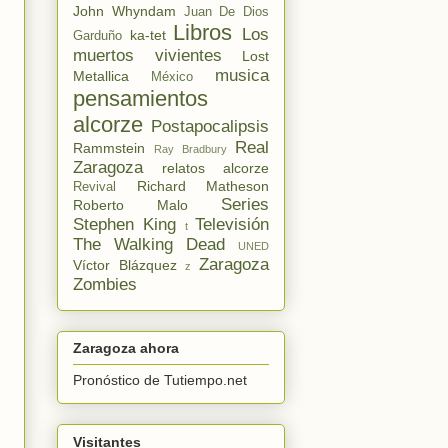
John Whyndam
Juan De Dios
Libros
Los
ka-tet
Garduño
muertos vivientes
Lost
musica
Metallica
México
pensamientos
alcorze
Postapocalipsis
Real
Rammstein
Ray Bradbury
Zaragoza
relatos alcorze
Richard Matheson
Revival
Series
Roberto Malo
Stephen King
Televisión
t
The Walking Dead
UNED
Zaragoza
Víctor Blázquez
z
Zombies
Zaragoza ahora
Pronóstico de Tutiempo.net
Visitantes