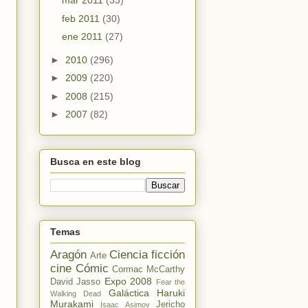
mar 2011
(33)
feb 2011
(30)
ene 2011
(27)
►
2010
(296)
►
2009
(220)
►
2008
(215)
►
2007
(82)
Busca en este blog
Temas
Aragón
Ciencia ficción
Arte
cine
Cómic
Cormac McCarthy
Expo 2008
David Jasso
Fear the
Galáctica
Haruki
Walking Dead
Murakami
Jericho
Isaac Asimov