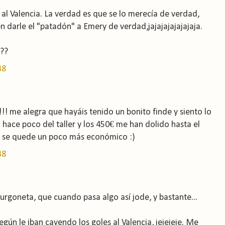
al Valencia. La verdad es que se lo merecía de verdad,
 darle el "patadón" a Emery de verdad,jajajajajajajaja.
???
38
!! me alegra que hayáis tenido un bonito finde y siento lo
ó hace poco del taller y los 450€ me han dolido hasta el
nal se quede un poco más económico :)
38
furgoneta, que cuando pasa algo así jode, y bastante...
gún le iban cayendo los goles al Valencia, jejejeje. Me