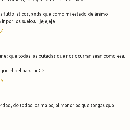
s futfolísticos, anda que como mi estado de ánimo
r por los suelos... jejejeje
14
iene; que todas las putadas que nos ocurran sean como esa.
ue el del pan... xDD
15
erdad, de todos los males, el menor es que tengas que