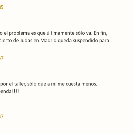
05
ro el problema es que últimamente sólo va. En fin,
cierto de Judas en Madrid queda suspendido para
37
or el taller, sólo que a mi me cuesta menos.
penda!!!!
37