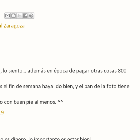
l Zaragoza
, lo siento... además en época de pagar otras cosas 800
el fin de semana haya ido bien, y el pan de la foto tiene
o con buen pie al menos. ^^
19
ro es dinero, lo importante es estar bien!