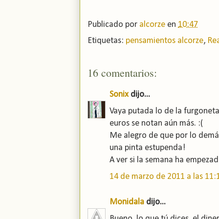
Publicado por
alcorze
en
10:47
Etiquetas:
pensamientos alcorze
,
Rea
16 comentarios:
Sonix
dijo...
Vaya putada lo de la furgoneta
euros se notan aún más. :(
Me alegro de que por lo demás 
una pinta estupenda!
A ver si la semana ha empezad
14 de marzo de 2011 a las 11:
Monidala
dijo...
Bueno, lo que tú dices, el dine