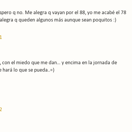
 espero q no. Me alegra q vayan por el 88, yo me acabé el 78
 alegra q queden algunos más aunque sean poquitos :)
1
, con el miedo que me dan... y encima en la jornada de
 se hará lo que se pueda..=)
2