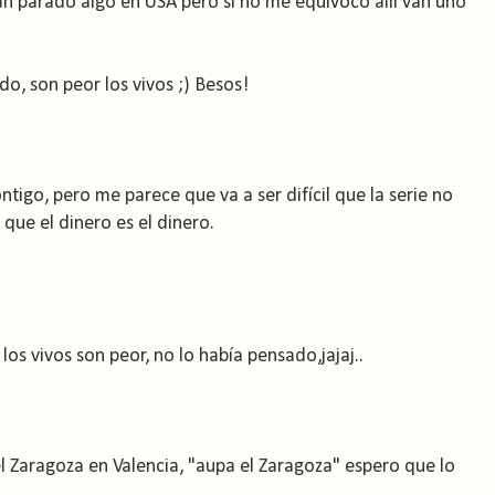
han parado algo en USA pero si no me equivoco allí van uno
o, son peor los vivos ;) Besos!
tigo, pero me parece que va a ser difícil que la serie no
que el dinero es el dinero.
 los vivos son peor, no lo había pensado,jajaj..
l Zaragoza en Valencia, "aupa el Zaragoza" espero que lo