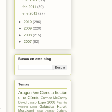
mar 2011
(33)
feb 2011
(30)
ene 2011
(27)
►
2010
(296)
►
2009
(220)
►
2008
(215)
►
2007
(82)
Busca en este blog
Temas
Aragón
Ciencia ficción
Arte
cine
Cómic
Cormac McCarthy
Expo 2008
David Jasso
Fear the
Galáctica
Haruki
Walking Dead
e
Murakami
Jericho
Isaac Asimov