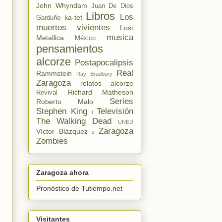
John Whyndam
Juan De Dios
Libros
Los
ka-tet
Garduño
muertos vivientes
Lost
musica
Metallica
México
pensamientos
alcorze
Postapocalipsis
Real
Rammstein
Ray Bradbury
Zaragoza
relatos alcorze
Richard Matheson
Revival
Series
Roberto Malo
Stephen King
Televisión
t
The Walking Dead
UNED
Zaragoza
Víctor Blázquez
z
Zombies
Zaragoza ahora
Pronóstico de Tutiempo.net
Visitantes