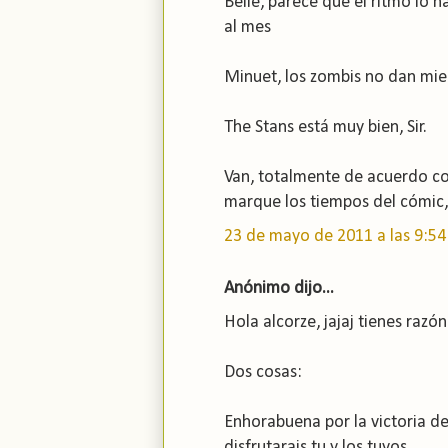
Belle, parece que el ritmo lo 
al mes
Minuet, los zombis no dan mied
The Stans está muy bien, Sir.
Van, totalmente de acuerdo con
marque los tiempos del cómic, 
23 de mayo de 2011 a las 9:54
Anónimo dijo...
Hola alcorze, jajaj tienes razón
Dos cosas:
Enhorabuena por la victoria de
disfrutarais tu y los tuyos..