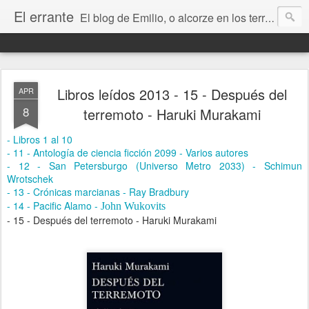
El errante
El blog de Emilio, o alcorze en los territorios de internet. Un lugar donde contar mis cosas y hablar de libros, ciencia ficción, Stephen King, Zaragoza, Aragón, la música, el amor, la amistad, la vida, la muerte y todo lo que vaya surgiendo.
Libros leídos 2013 - 15 - Después del
APR
8
terremoto - Haruki Murakami
- Libros 1 al 10
- 11 - Antología de ciencia ficción 2099 - Varios autores
- 12 - San Petersburgo (Universo Metro 2033) - Schimun
Wrotschek
- 13 - Crónicas marcianas - Ray Bradbury
- 14 - Pacific Alamo -
John Wukovits
- 15 - Después del terremoto - Haruki Murakami